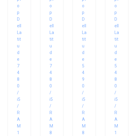
o
o
o
o
p
p
p
p
D
D
D
D
ell
ell
ell
ell
La
La
La
La
tit
tit
tit
tit
u
u
u
u
d
d
d
d
e
e
e
e
7
7
5
5
4
4
4
4
8
8
9
8
0
0
0
0
/
/
/
/
i5
i5
i5
i5
/
/
/
/
R
R
R
R
A
A
A
A
M
M
M
M
1
8
8
1