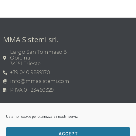
MMA Sistemi srl.
Largo San Tommaso 8
Opicina
34151 Trieste
+39 040 9899170
info@mmasistemi.com
P.IVA 01123460329
Usiamo i cookie per ottimizzare i nostri servizi.
ACCEPT