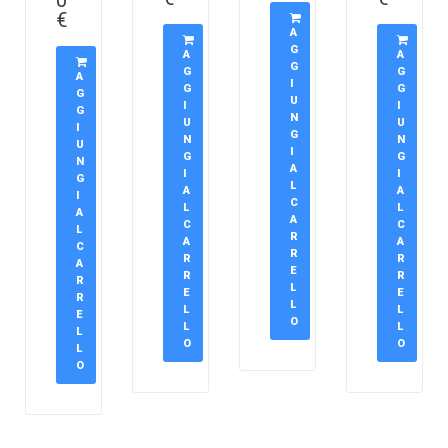
0
€
A
G
A
A
G
G
G
A
I
G
G
G
U
I
I
G
N
U
U
I
G
N
N
U
I
G
G
N
A
I
I
G
L
A
A
I
C
L
L
A
A
C
C
L
R
A
A
C
R
R
R
A
E
R
R
R
L
E
E
R
L
L
L
E
O
L
L
L
O
O
L
O