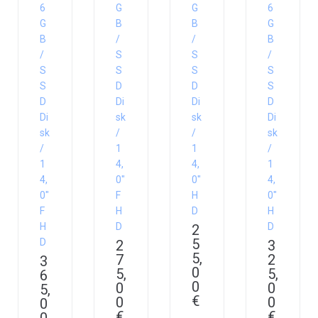
6
G
G
6
G
B
B
G
B
/
/
B
/
S
S
/
S
S
S
S
S
D
D
S
D
Di
Di
D
Di
sk
sk
Di
sk
/
/
sk
/
1
1
/
1
4,
4,
1
4,
0″
0″
4,
0″
F
H
0″
F
H
D
H
H
D
D
2
5
D
2
3
5,
7
2
3
0
5,
5,
6
0
0
0
5,
€
0
0
0
€
€