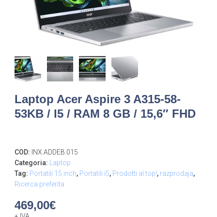
Laptop Acer Aspire 3 A315-58-
53KB / I5 / RAM 8 GB / 15,6″ FHD
COD:
INX.ADDEB.015
Categoria:
Laptop
Tag:
Portatili 15 inch
,
Portatili i5
,
Prodotti al top!
,
razprodaja
,
Ricerca preferita
469,00
€
+ IVA