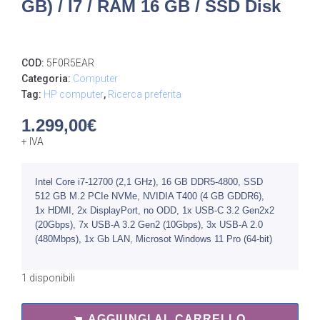
GB) / I7 / RAM 16 GB / SSD Disk
COD:
5F0R5EAR
Categoria:
Computer
Tag:
HP computer
,
Ricerca preferita
1.299,00
€
+ IVA
Intel Core i7-12700 (2,1 GHz), 16 GB DDR5-4800, SSD
512 GB M.2 PCIe NVMe, NVIDIA T400 (4 GB GDDR6),
1x HDMI, 2x DisplayPort, no ODD, 1x USB-C 3.2 Gen2x2
(20Gbps), 7x USB-A 3.2 Gen2 (10Gbp​s), 3x USB-A 2.0
(480Mbp​s), 1x Gb LAN, Microsot Windows 11 Pro (64-bit)
1 disponibili
AGGIUNGI AL CARRELLO