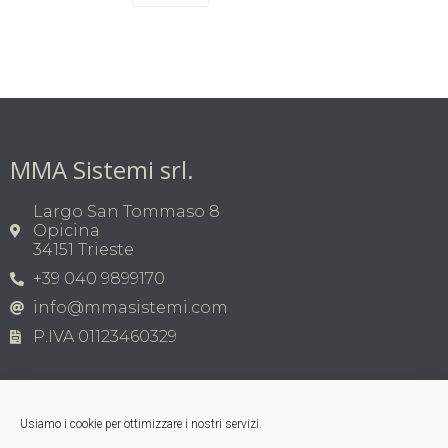
MMA Sistemi srl.
Largo San Tommaso 8
Opicina
34151 Trieste
+39 040 9899170
info@mmasistemi.com
P.IVA 01123460329
Usiamo i cookie per ottimizzare i nostri servizi.