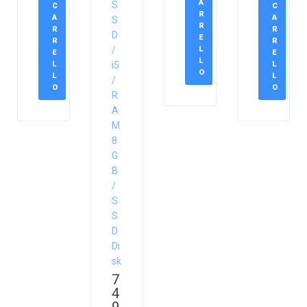
A
S
C
C
R
A
A
S
R
R
R
D
E
R
R
/
L
E
E
L
L
i5
L
O
L
L
/
O
O
R
A
M
8
G
B
/
S
S
D
Di
sk
7
4