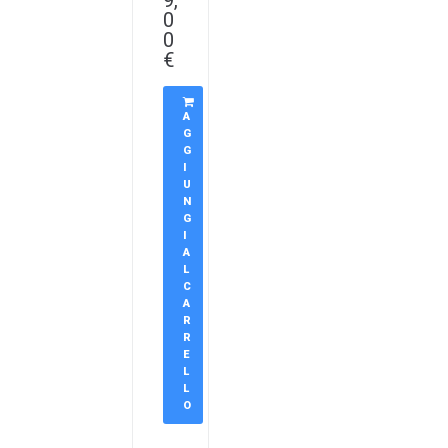
9,
0
0
€
A
G
G
I
U
N
G
I
A
L
C
A
R
R
E
L
L
O