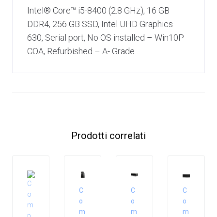
Intel® Core™ i5-8400 (2.8 GHz), 16 GB
DDR4, 256 GB SSD, Intel UHD Graphics
630, Serial port, No OS installed – Win10P
COA, Refurbished – A- Grade
Prodotti correlati
C
C
C
o
o
o
m
m
m