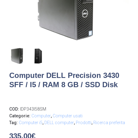
Computer DELL Precision 3430
SFF / I5 / RAM 8 GB / SSD Disk
COD:
IDP343I58SM
Categorie:
Computer
,
Computer usati
Tag:
Computer i5
,
DELL computer
,
Prodotti
,
Ricerca preferita
335,00
€