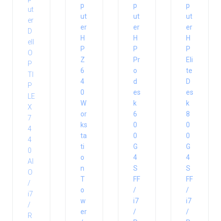
p
p
p
ut
ut
ut
er
er
er
H
H
H
P
P
P
Z
Pr
Eli
6
o
te
4
d
D
0
es
es
W
k
k
or
6
8
ks
0
0
ta
0
0
ti
G
G
o
4
4
n
S
S
T
FF
FF
o
/
/
w
i7
i7
er
/
/