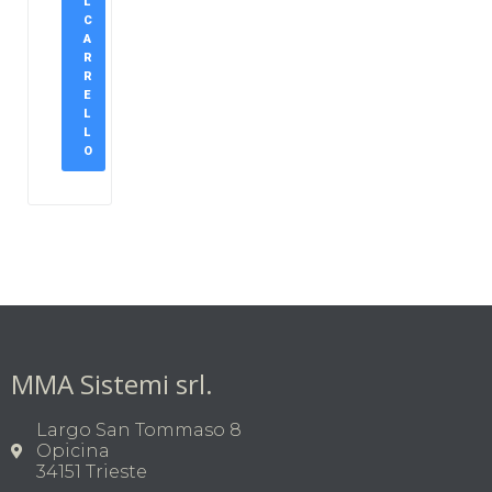
L
C
A
R
R
E
L
L
O
MMA Sistemi srl.
Largo San Tommaso 8
Opicina
34151 Trieste