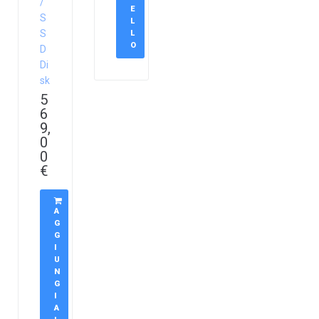
/
E
S
L
S
L
O
D
Di
sk
5
6
9,
0
0
€
A
G
G
I
U
N
G
I
A