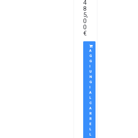
4
8
5,
0
0
€
A
G
G
I
U
N
G
I
A
L
C
A
R
R
E
L
L