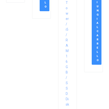
T
I
L
U
O
o
N
w
G
er
I
A
/
L
i5
C
/
A
R
R
R
A
E
M
L
1
L
O
6
G
B
/
S
S
D
Di
sk