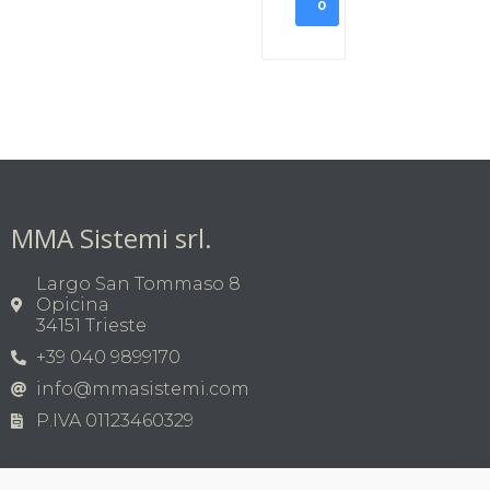
O
MMA Sistemi srl.
Largo San Tommaso 8
Opicina
34151 Trieste
+39 040 9899170
info@mmasistemi.com
P.IVA 01123460329