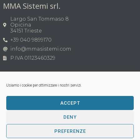
MMA Sistemi srl.
Largo San Tommaso 8
Opicina
34151 Trieste
+39 040 9899170
info@mmasistemi.com
P.IVA 01123460329
Usiamo i cookie per ottimizzare i nostri servizi.
ACCEPT
Copyright © MMA Sistemi s.r.l. 2026 | P.IVA
01123460329
Tutti i marchi appartengono ai legittimi proprietari;
DENY
loghi di terzi, nomi di prodotti commerciali, nomi di
corporazioni o aziende citati sono di proprietà dei
PREFERENZE
rispettivi titolari; tutti i marchi registrati vengono
utilizzati a puro scopo esplicativo, senza violazioni dei