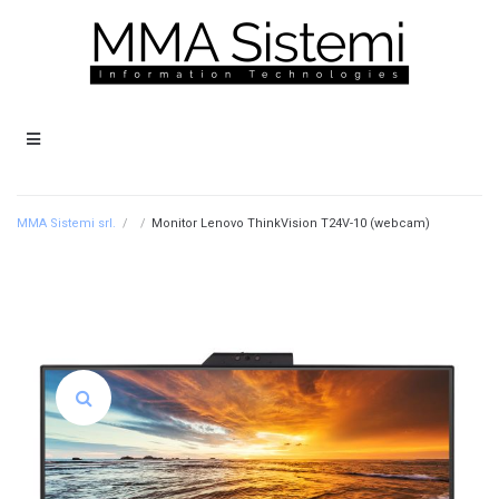
MMA Sistemi srl.
/
/
Monitor Lenovo ThinkVision T24V-10 (webcam)