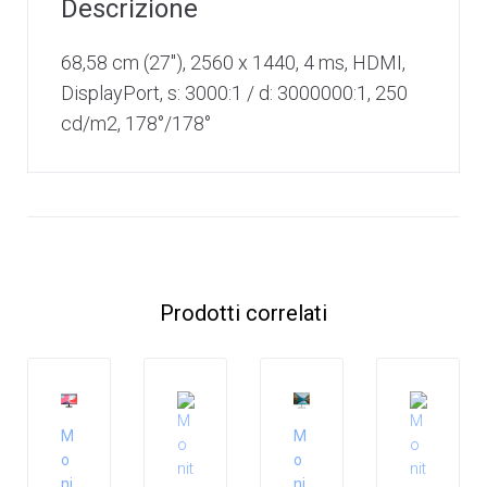
Descrizione
68,58 cm (27″), 2560 x 1440, 4 ms, HDMI,
DisplayPort, s: 3000:1 / d: 3000000:1, 250
cd/m2, 178°/178°
Prodotti correlati
M
M
o
o
ni
ni