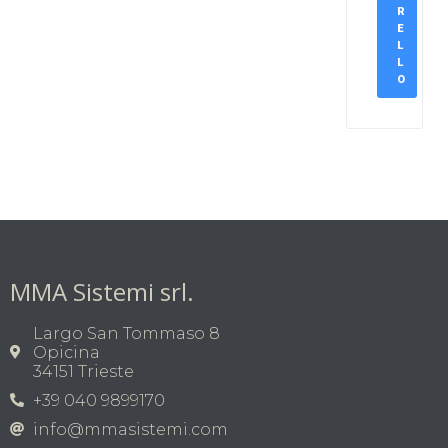
R
E
L
L
O
MMA Sistemi srl.
Largo San Tommaso 8
Opicina
34151 Trieste
+39 040 9899170
info@mmasistemi.com