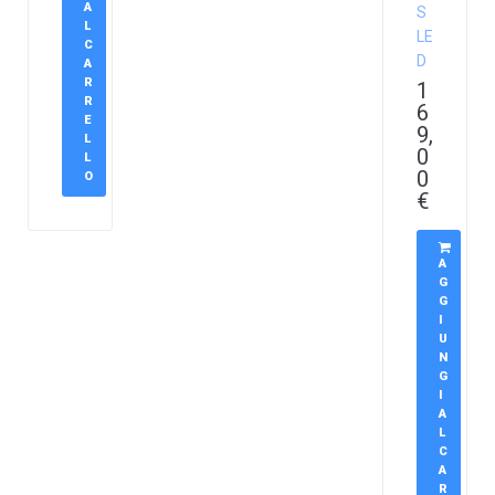
A
S
L
LE
C
D
A
R
1
R
6
E
9,
L
0
L
0
O
€
A
G
G
I
U
N
G
I
A
L
C
A
R