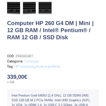
Computer HP 260 G4 DM | Mini |
12 GB RAM / Intel® Pentium® /
RAM 12 GB / SSD Disk
COD:
294Q6EAR1
Categoria:
Computer
Tag:
HP computer
,
Ricerca preferita
339,00
€
+ IVA
Intel Pentium Gold 6405U (2,4 GHz), 12 GB DDR4-2400,
SSD 128 GB M.2 PCIe NVMe, Intel UHD Graphics (IGP),
1x VGA, 1x HDMI 1.4, 1x USB-C 3.1 5Gbps, 3x USB-A