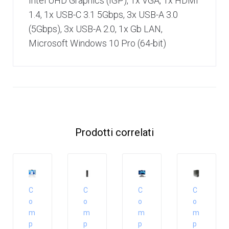
Intel UHD Graphics (IGP), 1x VGA, 1x HDMI
1.4, 1x USB-C 3.1 5Gbps, 3x USB-A 3.0
(5Gbps), 3x USB-A 2.0, 1x Gb LAN,
Microsoft Windows 10 Pro (64-bit)
Prodotti correlati
C
C
C
C
o
o
o
o
m
m
m
m
p
p
p
p