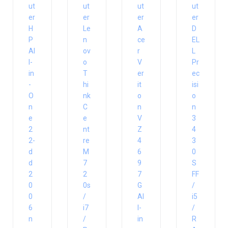
ut
ut
ut
ut
er
er
er
er
H
Le
A
D
P
n
ce
EL
Al
ov
r
L
l-
o
V
Pr
in
T
er
ec
-
hi
it
isi
O
nk
o
o
n
C
n
n
e
e
V
3
2
nt
Z
4
2-
re
4
3
d
M
6
0
d
7
9
S
2
2
7
FF
0
0s
G
/
0
/
Al
i5
6
i7
l-
/
n
/
in
R