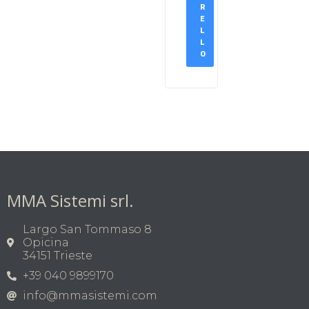
R
E
L
L
O
MMA Sistemi srl.
Largo San Tommaso 8
Opicina
34151 Trieste
+39 040 9899170
info@mmasistemi.com