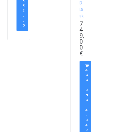
R
D
R
Di
E
L
sk
L
7
O
4
9,
0
0
€
A
G
G
I
U
N
G
I
A
L
C
A
R