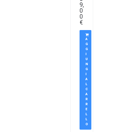
9,
0
0
€
A
G
G
I
U
N
G
I
A
L
C
A
R
R
E
L
L
O