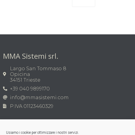
MMA Sistemi srl.
Largo San Tommaso 8
Opicina
34151 Trieste
+39 040 9899170
info@mmasistemi.com
P.IVA 01123460329
Usiamo i cookie per ottimizzare i nostri servizi.