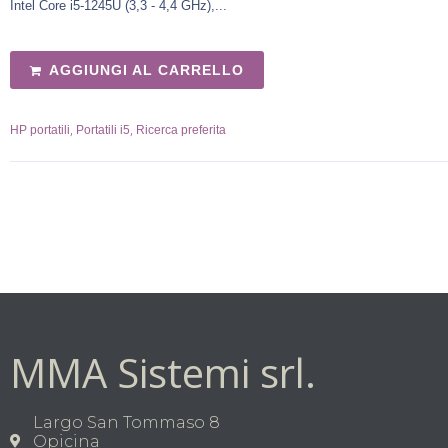
Intel Core i5-1245U (3,3 - 4,4 GHz),...
AGGIUNGI AL CARRELLO
,
,
HP portatili
Portatili i5
Ricerca preferita
MMA Sistemi srl.
Largo San Tommaso 8
Opicina