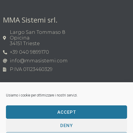
MMA Sistemi srl.
Largo San Tommaso 8
Opicina
34151 Trieste
+39 040 9899170
info@mmasistemi.com
P.IVA 01123460329
Usiamo i cookie per ottimizzare i nostri servizi.
ACCEPT
Copyright © MMA Sistemi s.r.l. 2026 | P.IVA
01123460329
Tutti i marchi appartengono ai legittimi proprietari;
DENY
loghi di terzi, nomi di prodotti commerciali, nomi di