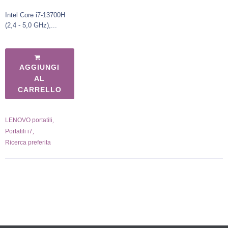
Intel Core i7-13700H
(2,4 - 5,0 GHz),...
AGGIUNGI
AL
CARRELLO
,
LENOVO portatili
,
Portatili i7
Ricerca preferita