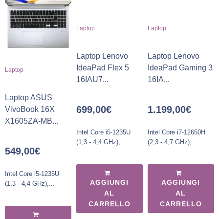
Laptop
Laptop
Laptop Lenovo
Laptop Lenovo
IdeaPad Flex 5
IdeaPad Gaming 3
Laptop
16IAU7...
16IA...
Laptop ASUS
699,00
€
1.199,00
€
VivoBook 16X
X1605ZA-MB...
Intel Core i5-1235U
Intel Core i7-12650H
(1,3 - 4,4 GHz),...
(2,3 - 4,7 GHz),...
549,00
€
Intel Core i5-1235U
AGGIUNGI
AGGIUNGI
(1,3 - 4,4 GHz),...
AL
AL
CARRELLO
CARRELLO