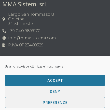
MMA Sistemi srl.
Largo San Tommaso 8
Opicina
34151 Trieste
+39 040 9899170
info@mmasistemi.com
P.IVA 01123460329
Usiamo i cookie per ottimizzare i nostri servizi.
ACCEPT
Copyright © MMA Sistemi s.r.l. 2026 | P.IVA
01123460329
Tutti i marchi appartengono ai legittimi proprietari;
DENY
loghi di terzi, nomi di prodotti commerciali, nomi di
corporazioni o aziende citati sono di proprietà dei
PREFERENZE
rispettivi titolari; tutti i marchi registrati vengono
utilizzati a puro scopo esplicativo, senza violazioni dei