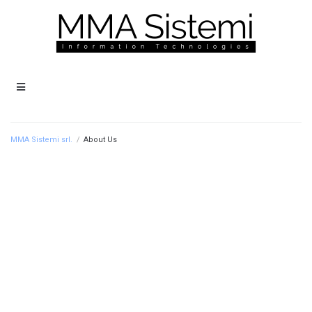
MMA Sistemi srl.
/
About Us
Lorem ipsum dolor sit amet, consectetur adipisicing elit, sed do